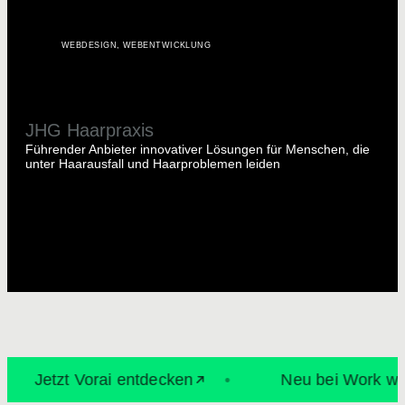
WEBDESIGN
,
WEBENTWICKLUNG
JHG Haarpraxis
Führender Anbieter innovativer Lösungen für Menschen, die
unter Haarausfall und Haarproblemen leiden
Jetzt Vorai entdecken
•
Neu bei Work with W